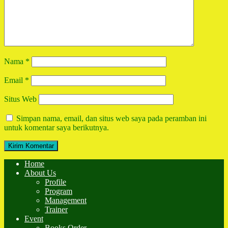
Nama
*
Email
*
Situs Web
Simpan nama, email, dan situs web saya pada peramban ini
untuk komentar saya berikutnya.
Home
About Us
Profile
Program
Management
Trainer
Event
Books Order